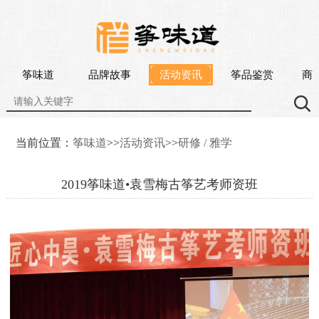
筝味道
品牌故事
活动资讯
筝品鉴赏
商
当前位置：
筝味道
>>
活动资讯
>>
研修 / 雅学
2019筝味道•袁雪梅古筝艺考师资班