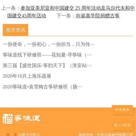
上一条：
参加亚美尼亚和中国建交 25 周年活动及马尔代夫和中
国建交45周年活动
下一条：
向鉴真学院捐赠古筝
相关资讯
一份使命，一份初心，一份担当，只为传···
筝味道线下研修班——花知夏·寻筝味（···
第三届【盛世国乐·筝韵天下】（淮安站···
2020年10月上海乐器展
2020筝味道•袁雪梅古筝研修班（扬···
一
执
一
念
勾勒十分匠心
版权所有：
中昊乐器扬州有限公司