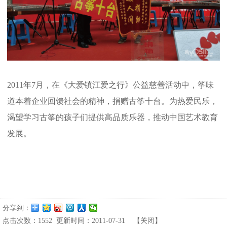
2011
年
7
月，在《大爱镇江爱之行》公益慈善活动中，
筝味
道
本着企业回馈社会的精神，捐赠古筝十台。为热爱民乐，
渴望学习古筝的孩子们提供高品质乐器，推动中国艺术教育
发展。
分享到：
点击次数：
1552
更新时间：2011-07-31
【
关闭
】