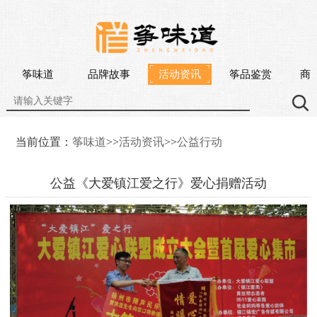
筝味道
品牌故事
活动资讯
筝品鉴赏
商
当前位置：
筝味道
>>
活动资讯
>>
公益行动
公益《大爱镇江爱之行》爱心捐赠活动