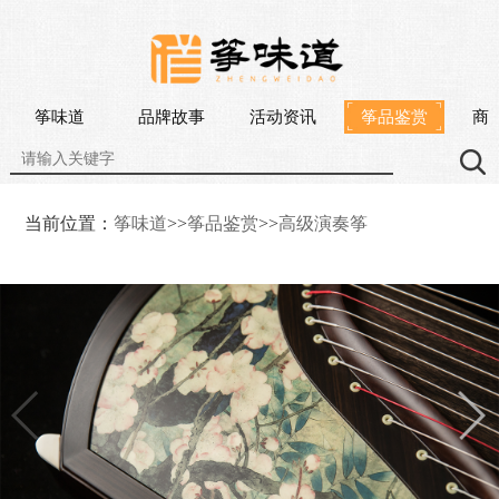
筝味道
品牌故事
活动资讯
筝品鉴赏
商
当前位置：
筝味道
>>
筝品鉴赏
>>
高级演奏筝