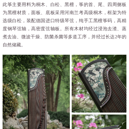
此筝主要用料为桐木、白松、黑檀，筝的首、尾、四周侧板
为黑檀材质，面板、底板采用河南兰考高级桐木，框架为特
选级白松
，装配德国进口特级琴弦，纯手工黑檀筝码，高精
度钢琴弦轴，高密度弦轴板。所有木材均经过浸泡去渣、蒸
煮去油、微波干燥、防菌杀菌等多道工序，并经过长达2年的
自然储藏。