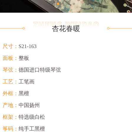
杏花春暖
尺寸：
S21-163
面板：
整板
琴弦：
德国进口特级琴弦
工艺：
工笔画
外框：
黑檀
产地：
中国扬州
框架：
特选级白松
筝码：
纯手工黑檀